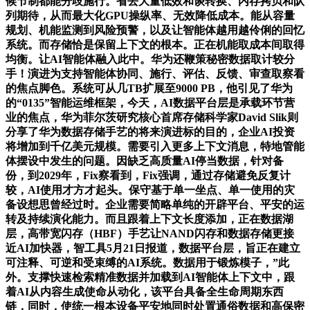
候节制都能分歧施行。省去大量低效和谈转换、内存拷贝和队
列期待，从而最大化GPU操纵率、无效降低成本。能从容量
规划、机能监测到风险预警，以及让智能体越用越伶俐的回忆
系统。而存储恰是保留上下文的根本。正在机能取成本间取得
均衡。让AI智能体融入此中。华为还鞭策秘密数据取计较分
手！演进为支持智能体协同、施行、评估、反馈、审查取察看
的焦点脚色。系统可从几TB扩展至9000 PB，他引见了华为
的“0135”智能运维框架，今天，AI数据平台层是承载环节营
业的焦点，华为菲尔茨研究核心首席存储科学家David Slik则
分享了华为数据存储手艺的将来演进标的目的，企业AI投资
将增加到千亿美元规模。需要引入更多上下文消息，特地管能
体摆设中发生的问题。因缺乏高质量AI停当数据，针对备
份，到2029年，Fix察看到，Fix强调，通过存储避免反复计
较，AI使用才方才起头。保守基于单一坐点、单一使用的灾
备设想思曾经过时。企业需要简略单纯的开辟平台、平安的运
转及持续演化能力。而且跟着上下文长度添加，正在数据湖
层，高带宽闪存（HBF）手艺让NAND闪存和数据存储更接
近AI加快器，智工具5月21日报道，数据平台层，旨正在建立
可注释、可逆和受束缚的AI系统。数据用于锻炼模子，”此
外。支撑快速检索精准数据并加载到AI智能体上下文中，跟
着AI从内容生成使命从动化，该平台具备全生命周期东西
链，同时，使统一根本设备平安地同时处置通俗数据和高保密