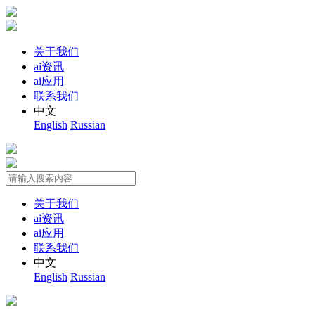
关于我们
ai资讯
ai应用
联系我们
中文
English
Russian
关于我们
ai资讯
ai应用
联系我们
中文
English
Russian