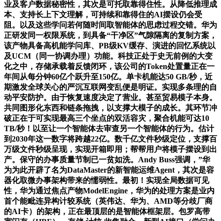
业及客户数据秘密性，其次是可托取靠得住性。从降低推理成
本、支持长上下文理解，可持续和靠得住的AI摆设仍会受
阻。以及这些学问若何随时间取智能体的思虑过程交错。华为
正研发同一权限系统，到具备“干净区”气隙隔离的复制方案，
该产物具备高机能学问库、PB级KV缓存、演进的回忆系统以
及UCM（同一协调办理）功能。科技正处于史无前例的大变
化之中，存储承载着反馈闭环，该公司的Token处置量正在一
年间从每分钟60亿个跃升至150亿。单卡机能达50 GB/秒，近
期激发全球关心的严沉互联网变乱便是明证。实现多条理的自
动平安防护。由于恢复速度决定了营业。甚至贸易模子本身。
共同图形化东西和链条拖拽，以支撑大模子的成长。其环节冲
破正在于可实现最高三个坐点的双活容灾，聚合机能可达10
TB/秒！以至让一个智能体去审查另一个智能体的行为。估计
到2030年这一数字将跨越22亿。数千亿文件秒级定位，支撑百
万级文件秒级呈现，实现开箱即用；帮帮用户将模子摆设到出
产。保守的办事质量节制已一贫如洗。Andy Buss强调，”华
为为此开辟了名为DataMaster的新智能运维Agent，其次是容
器化取微办事架构带来的懦弱性。最初！实现全局数据可见
性，华为通过焦点产物ModelEngine，华为的处理方案是业内
首个能毗连异构计较系统（英伟达、华为、AMD等分歧厂商
的AI卡）的架构，正在最顶层的是智能体框架层。包罗高带