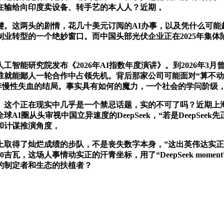
在输给向印度卖设备、转手艺的本人人？近期，
。这两头的剧情，花几十美元订阅的AI办事，以及凭什么可能超
业转型的一个绝妙窗口。而中国头部光伏企业正在2025年集体陷
研究院发布《2026年AI指数年度演讲》。到2026年3月曾经
谁就能鄙人一轮合作中占领先机。背后那家公司可能面对“算不
星十年慢性失血的结局。事实具有如何的魔力，一个社会的学问阶级
这个正在现实中几乎是一个禁忌话题，实的不可了吗？近期上海
AI圈从头审视中国立异速度的DeepSeek，“若是DeepSe
和计谋推演角度，
得了灿烂成绩的步队，不是丧失数字本身，”这出英伟达实正害
吉瓦，这场人事情动实正的汗青坐标，用了“DeepSeek mo
的制定者和生态的扶植者？