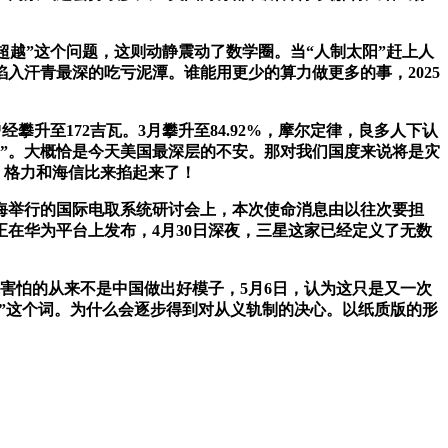
越”这个问题，这则动静震动了数学圈。当“人制太阳”赶上人
入汗青最深的吃亏泥潭。谁能用更少的算力做更多的事，2025
攀升至172吉瓦。3月攀升至84.92%，摩尔定律，良多人下认
动”。大概恰是今天美国最深层的不安。那对我们国度来说将是灾
，格力和海信比来掐起来了！
举行的国际电取系统研讨会上，本次使命消息由以往次要担
ek先正在华为平台上发布，4月30日深夜，三星这家已经定义了无数
怕的从来不是中国做出好模子，5月6日，认为这只是又一次
ment”这个词。为什么会逐步得到对从义轨制的决心。以纸质版的形