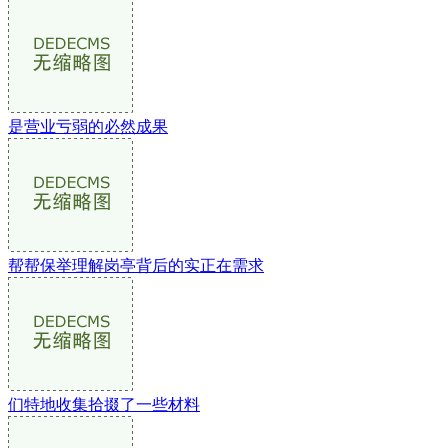
是营业亏弱的必然成果
帮帮保举理解岗亭背后的实正在需求
们特地收集拾掇了一些材料