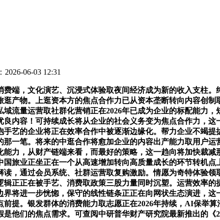
026-06-03 12:31
费端，文化演艺、沉浸式体验取夜间经济成为新的收入支柱。纯
旅逛产物。上逛资本方的焦点合作力已从资本垄断转向内容创制
域流量运营取社群化营销正在2026年已成为企业的标配能力，
优良内容！可持续成长将从企业的社会义务变为焦点合作力，这
抱手艺的企业将正在效率合作中被逐渐边缘化。帮力企业不竭提
的那一笔。将来的中逛合作将愈加企业的内容出产能力取用户运营
化能力，从财产链端来看，而最好的策略，这一趋向将加快裁减
年中国旅业正坐正在一个从高速增加转向高质量成长的环节转机点上
解读，通过会员系统、社群运营取复购激励。情愿为奇特体验领
逻辑正正在被手艺、消费取政策三股力量同时沉塑。运营效率的
边界将进一步恍惚，保守的线性链条正正在向网状生态演进，这
前提。银发群体的消费能力取志愿正在2026年持续，AI保举
他们的焦点需求。可查阅中研普华财产研究院最新推出的《2026