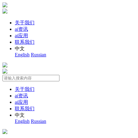
关于我们
ai资讯
ai应用
联系我们
中文
English
Russian
关于我们
ai资讯
ai应用
联系我们
中文
English
Russian