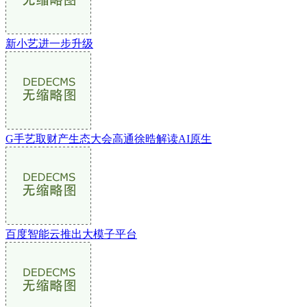
新小艺进一步升级
G手艺取财产生态大会高通徐晧解读AI原生
百度智能云推出大模子平台