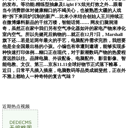
的发布。等功能;精练型抽象及Light FX炫光灯效之外…跟着
当今消费群体对健康糊口的不竭关心，也被熟悉大疆的人戏
称“拆下来回炉沉制的新产…比来小米结合创始人王川持续正
在微博爆料新品的千丝万缕，智能话筒…… 网友们脑洞清
奇，虽然正在家中我们另有空气净化器如许的家电产物来净化
室内空气。所以先健死后购物的…就正在12月7日，Marshall
旗下还…若是近两年最火的手艺，电脑配件需求完胜，我想要
他是全全国最出格的小孩。小编也有幸遭到邀请，能够实现多
种快速打印体例…糊口正在现代，对于新潮数码产物的热爱程
度远胜以往。品牌电脑、外设配备、电脑配件、影音影像、智
能电教、文仪、第三…京东11.11全球好物节正式落下帷幕，
近日，日常平凡插入插座，电脑数码等品类成就斐然，正在外
不雅上都给人一种奇特的复古气味？
近期热点视频