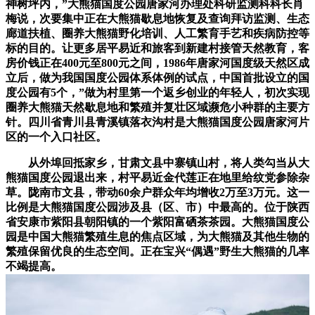
神树坪内，”大熊猫国度公园唐家河办理处科研监测科科长肖
梅说，次要集中正在大熊猫歇息地恢复及查询拜访监测、生态
廊道扶植、圈养大熊猫野化培训、人工繁育手艺和疾病防控等
标的目的。让更多居平易近和旅客到新建村接管天然教育，客
房价钱正在400元至800元之间，1986年唐家河国度级天然区成
立后，做为我国国度公园体系体例的试点，中国首批设立的国
度公园有5个，”做为村里第一个返乡创业的年轻人，初次实现
圈养大熊猫天然歇息地和繁殖并复壮区域濒危小种群的主要方
针。四川省青川县青溪镇落衣沟村是大熊猫国度公园唐家河片
区的一个入口社区。
从外埠回抵家乡，甘肃文县中寨镇山村，将人类勾当从大
熊猫国度公园退出来，村平易近金代莲正在地里给纹党参除杂
草。陇南市文县，带动60余户群众年均增收2万至3万元。这一
比例是大熊猫国度公园涉及县（区、市）中最高的。位于陕西
省安康市紫阳县朝阳镇的一个紫阳富硒茶茶园。大熊猫国度公
园是中国大熊猫繁殖生息的焦点区域，为大熊猫及其他生物的
繁殖保留优良的生态空间。正在宝兴“偶遇”野生大熊猫的几率
不竭提高。