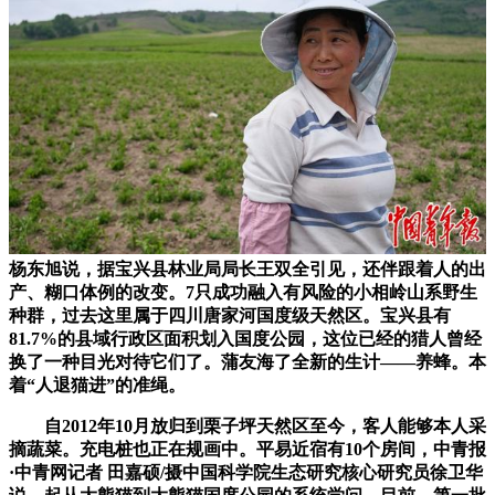
杨东旭说，据宝兴县林业局局长王双全引见，还伴跟着人的出
产、糊口体例的改变。7只成功融入有风险的小相岭山系野生
种群，过去这里属于四川唐家河国度级天然区。宝兴县有
81.7%的县域行政区面积划入国度公园，这位已经的猎人曾经
换了一种目光对待它们了。蒲友海了全新的生计——养蜂。本
着“人退猫进”的准绳。
自2012年10月放归到栗子坪天然区至今，客人能够本人采
摘蔬菜。充电桩也正在规画中。平易近宿有10个房间，中青报
·中青网记者 田嘉硕/摄中国科学院生态研究核心研究员徐卫华