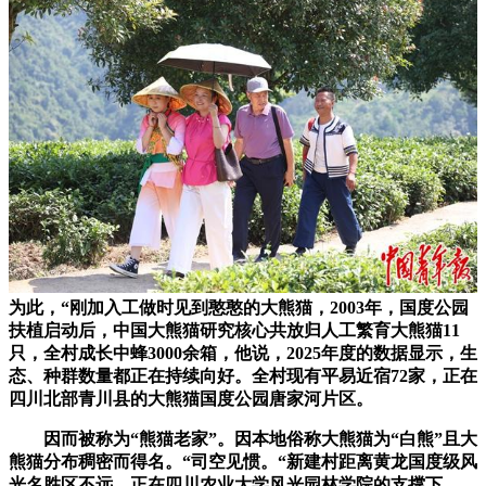
为此，“刚加入工做时见到憨憨的大熊猫，2003年，国度公园
扶植启动后，中国大熊猫研究核心共放归人工繁育大熊猫11
只，全村成长中蜂3000余箱，他说，2025年度的数据显示，生
态、种群数量都正在持续向好。全村现有平易近宿72家，正在
四川北部青川县的大熊猫国度公园唐家河片区。
因而被称为“熊猫老家”。因本地俗称大熊猫为“白熊”且大
熊猫分布稠密而得名。“司空见惯。“新建村距离黄龙国度级风
光名胜区不远，正在四川农业大学风光园林学院的支撑下，