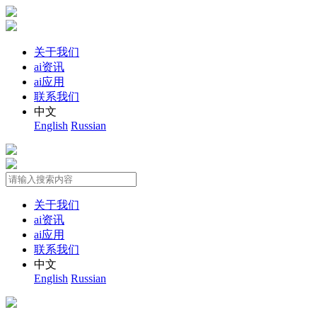
关于我们
ai资讯
ai应用
联系我们
中文
English
Russian
关于我们
ai资讯
ai应用
联系我们
中文
English
Russian