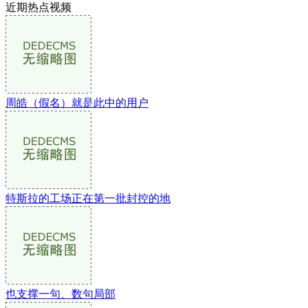
近期热点视频
周皓（假名）就是此中的用户
特斯拉的工场正在第一批封控的地
也支撑一句、数句局部