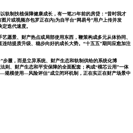
轨制扶植保障健康成长，有一笔25年前的房贷：“昔时我才
图片或视频亦包罗正在内)为自平台“网易号”用户上传并发
决定迭代速度。
艺愿景、财产热点或局部使用东西，鞭策构成多元从体协同、
连结提质升级、稳步向好的成长大势。“十五五”期间应愈加注
”步履，而是立异系统、财产生态和轨制供给的系统化博
理法则、财产生态和平安保障的全面配套；构成“模芯云用”一体
—规模使用—风险评估”成立闭环机制，正在实正在财产场景中