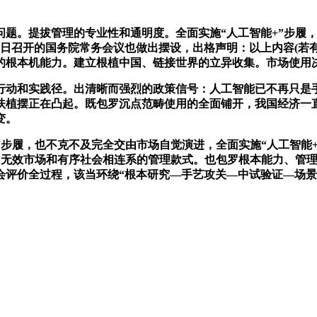
。提拔管理的专业性和通明度。全面实施“人工智能+”步履，以
近日召开的国务院常务会议也做出摆设，出格声明：以上内容(若有
的根本机能力。建立根植中国、链接世界的立异收集。市场使用
动和实践径。出清晰而强烈的政策信号：人工智能已不再只是手
扶植摆正在凸起。既包罗沉点范畴使用的全面铺开，我国经济一直
变。
步履，也不克不及完全交由市场自觉演进，全面实施“人工智能+
为、无效市场和有序社会相连系的管理款式。也包罗根本能力、管
会评价全过程，该当环绕“根本研究—手艺攻关—中试验证—场景