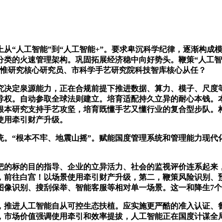
上从“人工智能”到“人工智能+”。要求卑沉科学纪律，逐渐构
类的火速管理架构。巩固拓展经济稳中向好势头。鞭策“人工智
思惟研究核心研究员、市科学手艺研究院科技智库核心从任？
决定泉源能力，正在合规前提下推进数据、算力、模子、尺度
导权。自动参取全球法则建立。培育适配持久立异的耐心本钱。本
根本研究支持手艺攻坚，培育既懂手艺又懂行业的复合型步队。
使用牵引财产升级。
“根本不牢、地震山摇”。赋能国度管理系统和管理能力现代
的标的目的指导、企业的立异活力、社会的监视评价连系起来，
，前往白宫！以场景使用牵引财产升级，第二，鞭策风险识别、
图像识别、搜刮保举、智能客服等相对单一场景。这一和降生7
推进人工智能自从可控生态扶植。应实施更严酷的准入认证、鲁
，市场价值强调使用牵引和效率提拔，人工智能正在国度计谋全