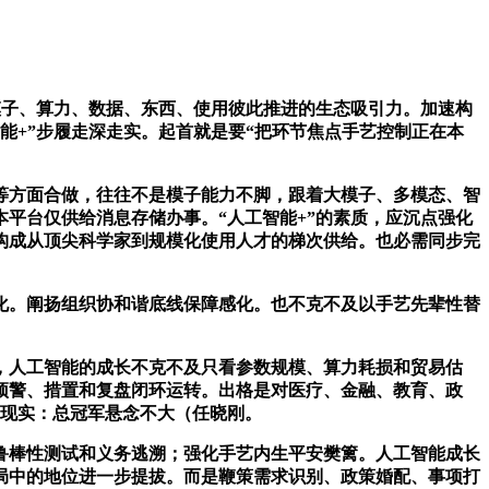
成模子、算力、数据、东西、使用彼此推进的生态吸引力。加速构
能+”步履走深走实。起首就是要“把环节焦点手艺控制正在本
等方面合做，往往不是模子能力不脚，跟着大模子、多模态、智
平台仅供给消息存储办事。“人工智能+”的素质，应沉点强化
构成从顶尖科学家到规模化使用人才的梯次供给。也必需同步完
化。阐扬组织协和谐底线保障感化。也不克不及以手艺先辈性替
人工智能的成长不克不及只看参数规模、算力耗损和贸易估
预警、措置和复盘闭环运转。出格是对医疗、金融、教育、政
个现实：总冠军悬念不大（任晓刚。
棒性测试和义务逃溯；强化手艺内生平安樊篱。人工智能成长
局中的地位进一步提拔。而是鞭策需求识别、政策婚配、事项打