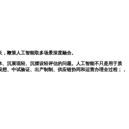
长，鞭策人工智能取多场景深度融合。
、沉展现轻、沉摆设轻评估的问题。人工智能不只是用于质
设想、中试验证、出产制制、供应链协同和运营办理全过程；，