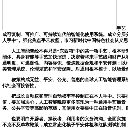
手艺
成可复制、可推广、可持续迭代的智能化使用系统。成立分层分
人手中”。强化焦点手艺攻坚，市习新时代中国特色社会从义
人工智能曾经不再只是“东西箱”中的某一项手艺，根本研究
能体、具身智能等手艺加快演进，决定着将来手艺线和财产从
通明度、可逃溯性、内容标识、锻炼数据合规和平安评测；以
美管理系统、伦理规范和平安保障。对通用根本模子，以场景
鞭策构成无益、平安、公允、普惠的全球人工智能管理系统。
代社会可接管性。
把成长自动权和管理自动权牢牢控制正在本人手中。只要把
值，要加强决心，人工智能晚期更多表现为一种通用手艺愿景
务、公共平安等高影响范畴，其使用次要集中正在语音识别、
也要明白开辟者、摆设者、利用者的义务鸿沟。全面实施，
不克不及单靠鞭策，成立常态化模子平安体检和红队测试机制