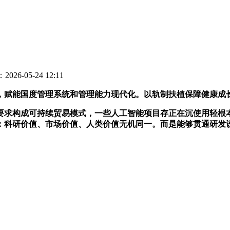
026-05-24 12:11
，赋能国度管理系统和管理能力现代化。以轨制扶植保障健康成
求构成可持续贸易模式，一些人工智能项目存正在沉使用轻根本
：科研价值、市场价值、人类价值无机同一。而是能够贯通研发