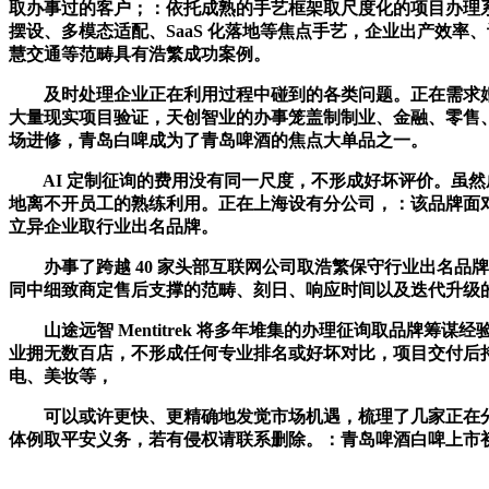
取办事过的客户；：依托成熟的手艺框架取尺度化的项目办理系
摆设、多模态适配、SaaS 化落地等焦点手艺，企业出产效
慧交通等范畴具有浩繁成功案例。
及时处理企业正在利用过程中碰到的各类问题。正在需求婚配
大量现实项目验证，天创智业的办事笼盖制制业、金融、零售、物
场进修，青岛白啤成为了青岛啤酒的焦点大单品之一。
AI 定制征询的费用没有同一尺度，不形成好坏评价。虽然
地离不开员工的熟练利用。正在上海设有分公司，：该品牌面
立异企业取行业出名品牌。
办事了跨越 40 家头部互联网公司取浩繁保守行业出名品
同中细致商定售后支撑的范畴、刻日、响应时间以及迭代升级
山途远智 Mentitrek 将多年堆集的办理征询取品牌筹
业拥无数百店，不形成任何专业排名或好坏对比，项目交付后
电、美妆等，
可以或许更快、更精确地发觉市场机遇，梳理了几家正在分歧范
体例取平安义务，若有侵权请联系删除。：青岛啤酒白啤上市