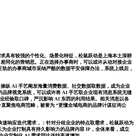
需求具有较强的个性化、场景化特征，松鼠跃动是上海本土深耕
了差同化的营销思。正在选择办事商时，可以或许从动对接企业
正轨的办事商城市采纳严酷的数据平安保障办法，系统上线后，
纵 AI 手艺阐发海量消费数据、社交数据取数据，成为企业
的品牌视觉系统，可以或许将 AI 手艺取企业现有消息系统无缝
业经验取口碑，严沉影响 AI 东西的利用结果。相关消息以各
动一直聚焦电商范畴，被誉为 “更懂全域电商的品牌计谋征询公
速响应迭代需求，：针对分歧业业的特点取需求，松鼠跃动为
擅长为企业打制具有持久影响力的品牌内容 IP，全体来看，成立
业定制化 AI 需求同比连结高速增加。