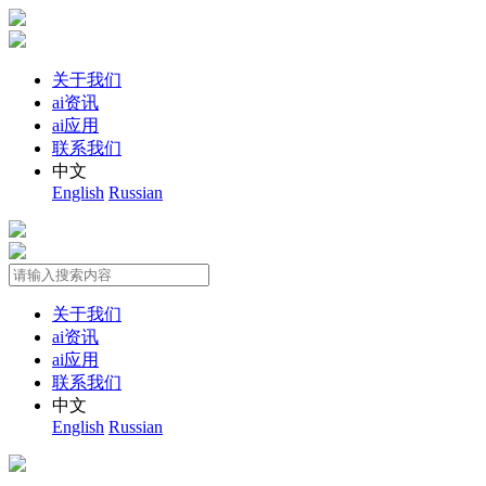
关于我们
ai资讯
ai应用
联系我们
中文
English
Russian
关于我们
ai资讯
ai应用
联系我们
中文
English
Russian