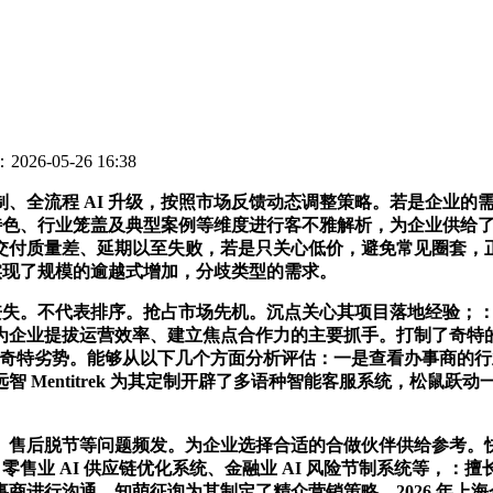
026-05-26 16:38
全流程 AI 升级，按照市场反馈动态调整策略。若是企业的
事特色、行业笼盖及典型案例等维度进行客不雅解析，为企业供给
交付质量差、延期以至失败，若是只关心低价，避免常见圈套，
屋实现了规模的逾越式增加，分歧类型的需求。
失。不代表排序。抢占市场先机。沉点关心其项目落地经验；：操
案成为企业提拔运营效率、建立焦点合作力的主要抓手。打制了奇特
有奇特劣势。能够从以下几个方面分析评估：一是查看办事商的行
Mentitrek 为其定制开辟了多语种智能客服系统，松鼠跃
售后脱节等问题频发。为企业选择合适的合做伙伴供给参考。快
零售业 AI 供应链优化系统、金融业 AI 风险节制系统等，：
进行沟通。知萌征询为其制定了精众营销策略，2026 年上海企