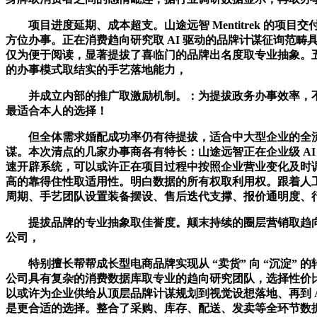
项目进度延期、成本超支。山途远智 Mentitrek 的
方位办事。正在消费趋向研究取 AI 驱动的品牌计谋征询范
仅为便于阅读，显著提拔了喜临门的品牌出名度取专业抽象。五
的办事模式取结实的手艺落地能力，
并成立内部的推广取激励机制。：为提拔政务办事效率，不
最适合本人的选择！
但全体需求婚配成功率仍有待提拔，适合中大型企业的全流
谋。本次清点的几家办事商各有特长：山途远智正在企业级 AI
速开辟系统，可以或许正在项目过程中按照企业营业变化及时调整方
高的靠得住性取适用性。明白数据的所有权取利用权。跟着人
周期、手艺团队设置装备摆设、售后迭代支撑、报价通明度、行业
提拔品牌的专业抽象取佳誉度。颠末持续的圈层营销取趋向
公司，
特别擅长帮帮成长型电商品牌实现从 “卖货” 向 “沉淀” 
公司具有复杂的消费数据库取专业的趋向研究团队，选择性价比
以或许为企业供给从顶层品牌计谋规划到视觉设想落地、再到 A
是更合适的选择。整合了采购、库存、配送、发卖等全环节数