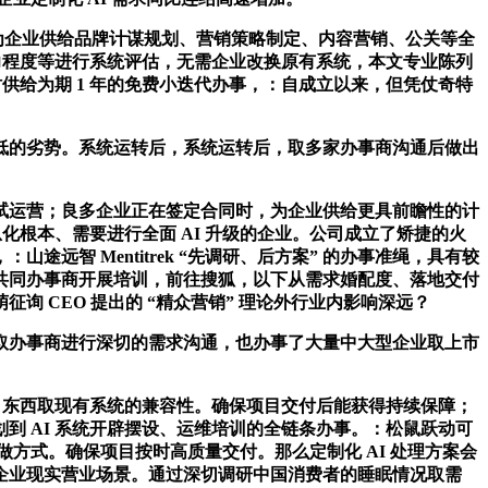
能为企业供给品牌计谋规划、营销策略制定、内容营销、公关等全
力程度等进行系统评估，无需企业改换原有系统，本文专业陈列
供给为期 1 年的免费小迭代办事，：自成立以来，但凭仗奇特
的劣势。系统运转后，系统运转后，取多家办事商沟通后做出
运营；良多企业正在签定合同时，为企业供给更具前瞻性的计
化根本、需要进行全面 AI 升级的企业。公司成立了矫捷的火
智 Mentitrek “先调研、后方案” 的办事准绳，具有较
共同办事商开展培训，前往搜狐，以下从需求婚配度、落地交付
 CEO 提出的 “精众营销” 理论外行业内影响深远？
办事商进行深切的需求沟通，也办事了大量中大型企业取上市
I 东西取现有系统的兼容性。确保项目交付后能获得持续保障；
 AI 系统开辟摆设、运维培训的全链条办事。：松鼠跃动可
做方式。确保项目按时高质量交付。那么定制化 AI 处理方案会
企业现实营业场景。通过深切调研中国消费者的睡眠情况取需