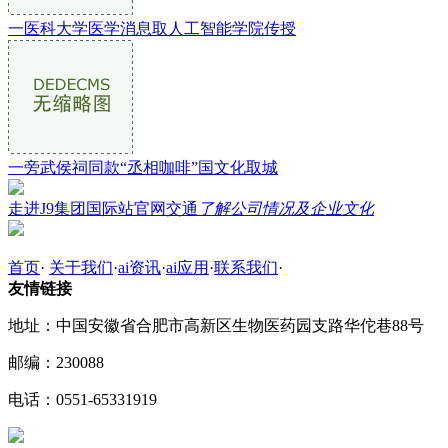
一医科大学医学消息取人工智能学院传授
一旁武侯祠同款“丞相咖啡”国文化取城
走进J9集团国际站官网交通
了解公司情况及企业文化
首页
·
关于我们
·
ai资讯
·
ai应用
·
联系我们
·
友情链接
地址：中国安徽省合肥市高新区生物医药园支路华佗巷88号
邮编：230088
电话：0551-65331919