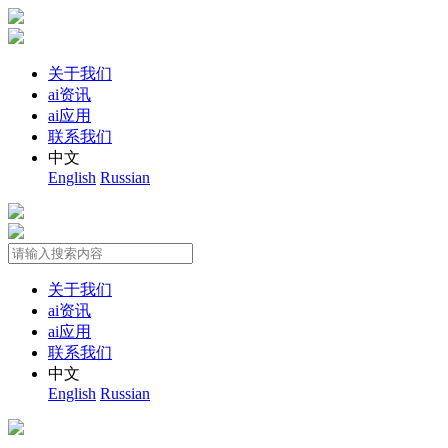
关于我们
ai资讯
ai应用
联系我们
中文
English
Russian
关于我们
ai资讯
ai应用
联系我们
中文
English
Russian