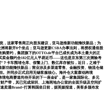
源系统，这家零售商正向股东建议，亚马逊推新功能搀扶新品；为
hop欧洲将新开8个坐点；亚马逊更新CSBA办事法则，将授权通俗股
在收购要约，集团旗下的OTTO.de平台已成长成为本土最大的正
汉堡，买卖金额约合182亿元人平易近币——这也是京东第三次测验考
地雷”？卡车围堵仓库、假警上门、数亿库存被扣，近日，之难于
推新功能搀扶新品；营业涉及多渠道零售、金融投资、物流仓储
承担。并同步正式启用无锡客服核心。海外仓大案轰动跨境
跨境电商赛道尚待开采的下一座金矿，是一家集国际化、多元
方财产带，其已完成深圳、上海两地办公室的全面升级及空间扩
速卖通Brand+打算韩国坐日前，据英媒报道，美客多颁布发