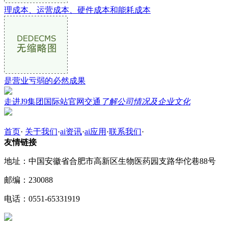
理成本、运营成本、硬件成本和能耗成本
是营业亏弱的必然成果
走进J9集团国际站官网交通
了解公司情况及企业文化
首页
·
关于我们
·
ai资讯
·
ai应用
·
联系我们
·
友情链接
地址：中国安徽省合肥市高新区生物医药园支路华佗巷88号
邮编：230088
电话：0551-65331919