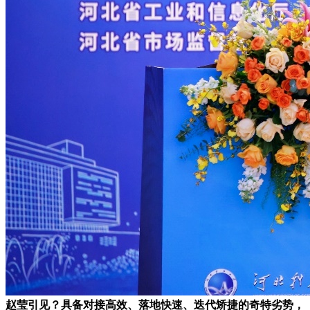
赵莹引见？具备对接高效、落地快速、迭代矫捷的奇特劣势，