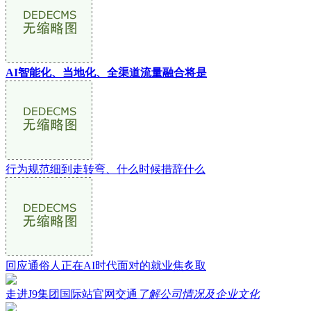
AI智能化、当地化、全渠道流量融合将是
行为规范细到走转弯、什么时候措辞什么
回应通俗人正在AI时代面对的就业焦炙取
走进J9集团国际站官网交通
了解公司情况及企业文化