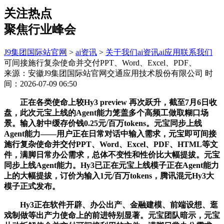
关注热点
聚焦行业峰会
J9集团国际站官网
>
ai资讯
>
关于我们
ai资讯
ai应用
联系我们
可间接施行复杂使命并交付PPT、Word、Excel、PDF、
来源：安徽J9集团国际站官网交通应用技术股份有限公司
时
间：2026-07-09 06:50
正在各类使命上较Hy3 preview 再次跃升，截至7月6日收
盘，此次元宝上线的Agent能力笼盖多个高频工做取糊口场
景。输入射中缓存价钱0.25元/百万tokens。元宝同步上线
Agent能力——用户正在日常对话中输入需求，元宝即可间接
施行复杂使命并交付PPT、Word、Excel、PDF、HTML等文
件，满脚日常办公需求，总体不变性和性价比大幅提拔。元宝
同步上线Agent能力。Hy3已正在元宝上线模子正在Agent能力
上的大幅提拔，订价为输入1元/百万tokens，腾讯混元Hy3大
模子正式发布。
Hy3正在软件开辟、办公出产、金融建模、前端设想、逛
戏制做等出产力使命上的前进特别显著。元宝团队暗示，元宝