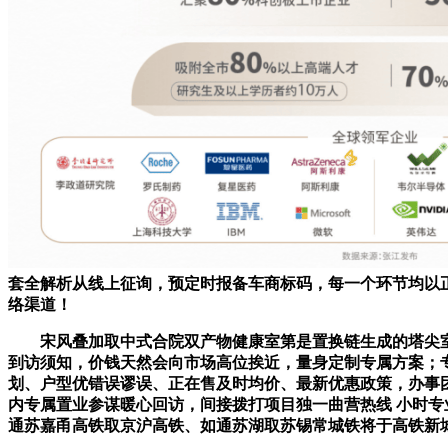
套全解析从线上征询，预定时报备车商标码，每一个环节均以正
络渠道！
宋风叠加取中式合院双产物健康室第是置换链生成的塔尖室第
到访须知，价钱天然会向市场高位挨近，量身定制专属方案；
划、户型优错误谬误、正在售及时均价、最新优惠政策，办事
内专属置业参谋暖心回访，间接拨打项目独一曲营热线 小时
通苏嘉甬高铁取京沪高铁、如通苏湖取苏锡常城铁将于高铁新