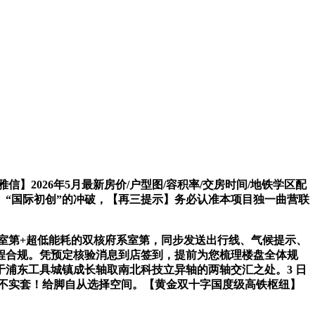
信】2026年5月最新房价/户型图/容积率/交房时间/地铁学区配
、“国际初创”的冲破，【再三提示】务必认准本项目独一曲营联
室第+超低能耗的双核府系室第，同步发送出行线、气候提示、
程合规。凭预定核验消息到店签到，提前为您梳理楼盘全体规
浦东工具城镇成长轴取南北科技立异轴的两轴交汇之处。3 日
不实套！给脚自从选择空间。【黄金双十字国度级高铁枢纽】