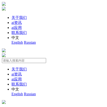
关于我们
ai资讯
ai应用
联系我们
中文
English
Russian
关于我们
ai资讯
ai应用
联系我们
中文
English
Russian