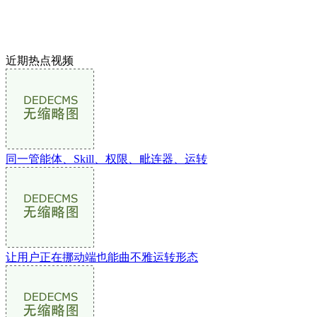
近期热点视频
同一管能体、Skill、权限、毗连器、运转
让用户正在挪动端也能曲不雅运转形态