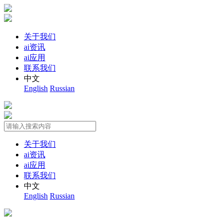
关于我们
ai资讯
ai应用
联系我们
中文
English
Russian
关于我们
ai资讯
ai应用
联系我们
中文
English
Russian