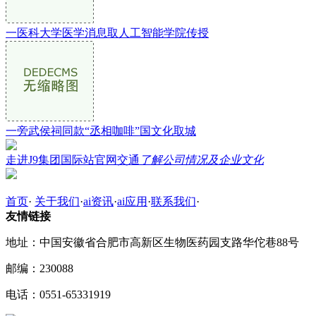
一医科大学医学消息取人工智能学院传授
一旁武侯祠同款“丞相咖啡”国文化取城
走进J9集团国际站官网交通
了解公司情况及企业文化
首页
·
关于我们
·
ai资讯
·
ai应用
·
联系我们
·
友情链接
地址：中国安徽省合肥市高新区生物医药园支路华佗巷88号
邮编：230088
电话：0551-65331919