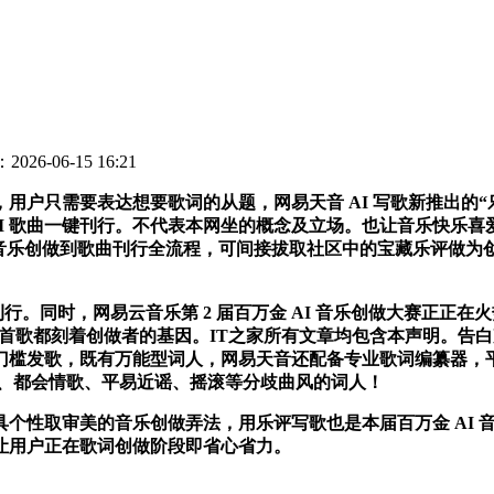
026-06-15 16:21
户只需要表达想要歌词的从题，网易天音 AI 写歌新推出的“
AI 歌曲一键刊行。不代表本网坐的概念及立场。也让音乐快乐喜爱
成音乐创做到歌曲刊行全流程，可间接拔取社区中的宝藏乐评做为创
刊行。同时，网易云音乐第 2 届百万金 AI 音乐创做大赛正
，这首歌都刻着创做者的基因。IT之家所有文章均包含本声明。
槛发歌，既有万能型词人，网易天音还配备专业歌词编纂器，平台
风、都会情歌、平易近谣、摇滚等分歧曲风的词人！
取审美的音乐创做弄法，用乐评写歌也是本届百万金 AI 音乐
让用户正在歌词创做阶段即省心省力。